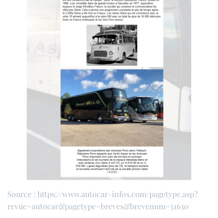
Source :
https://www.autocar-infos.com/pagetype.asp?
revue=autocar&pagetype=breves&brevenum=
51630