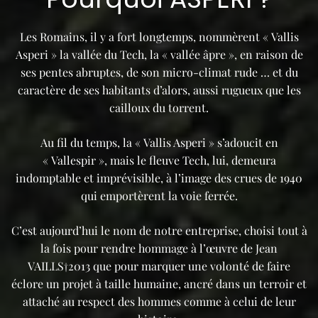
Les Romains, il y a fort longtemps, nommèrent « Vallis
Asperi » la vallée du Tech, la « vallée âpre », en raison de
ses pentes abruptes, de son micro-climat rude … et du
caractère de ses habitants d’alors, aussi rugueux que les
cailloux du torrent.
Au fil du temps, la « Vallis Asperi » s’adoucit en
« Vallespir », mais le fleuve Tech, lui, demeura
indomptable et imprévisible, à l’image des crues de 1940
qui emportèrent la voie ferrée.
C’est aujourd’hui le nom de notre entreprise, choisi tout à
la fois pour rendre hommage à l’œuvre de Jean
VAILLS†2013 que pour marquer une volonté de faire
éclore un projet à taille humaine, ancré dans un terroir et
attaché au respect des hommes comme à celui de leur